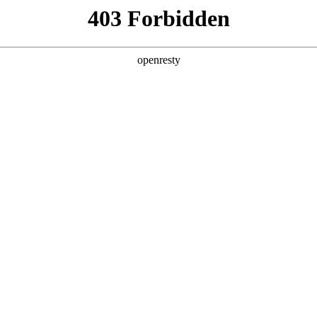
产品及服务
行业解决方案
合作伙伴
投资者关系
伙伴圆桌会上海站圆满落幕
趋势”主题千帆生态伙伴圆桌会在上海成功举办，本次会议吸引了 30 余家z6
政策，并介绍了z6com尊龙数码数字化仓储、自动化革新领域的解决
代物流发展的重要性进行了深入分享。z6com尊龙数码中台副总经理朱斌
详尽的业务交流。